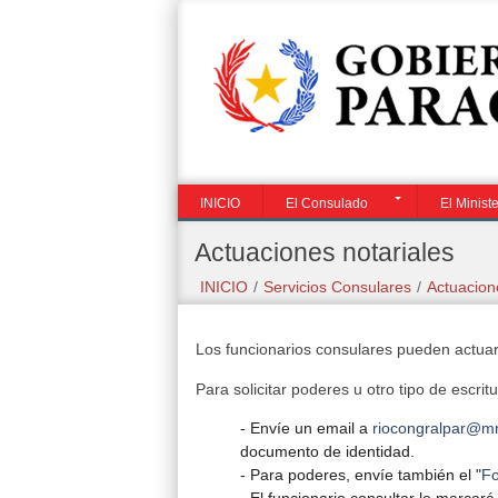
El
Servicios
Visite o
Investir
Ministerio
Consulares
Paraguai
no
Paragua
INICIO
El Consulado
El Ministe
Actuaciones notariales
INICIO
/
Servicios Consulares
/
Actuacion
Los funcionarios consulares pueden actuar 
Para solicitar poderes u otro tipo de escrit
- Envíe un email a
riocongralpar@mr
documento de identidad.
- Para poderes, envíe también el "
Fo