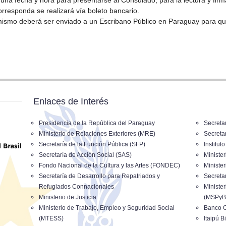
á una fecha y hora para presentarse al Consulado, para la lectura y fir
orresponda se realizará vía boleto bancario.
mismo deberá ser enviado a un Escribano Público en Paraguay para que 
Enlaces de Interés
Presidencia de la República del Paraguay
Secreta
Ministerio de Relaciones Exteriores (MRE)
Secreta
Secretaría de la Función Pública (SFP)
Institut
Secretaría de Acción Social (SAS)
Ministe
Fondo Nacional de la Cultura y las Artes (FONDEC)
Ministe
Secretaría de Desarrollo para Repatriados y
Secreta
Refugiados Connacionales
Minister
Ministerio de Justicia
(MSPyB
Ministerio de Trabajo, Empleo y Seguridad Social
Banco C
(MTESS)
Itaipú B