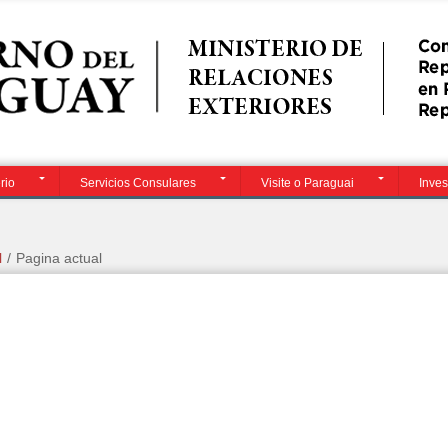
Contacto
i
rio
Servicios Consulares
Visite o Paraguai
Inves
l
/
Pagina actual