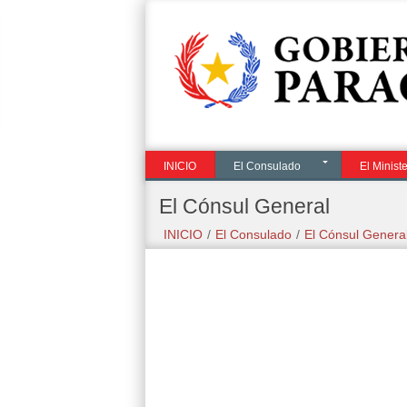
El
Servicios
Visite o
Investir
Ministerio
Consulares
Paraguai
no
Paragua
INICIO
El Consulado
El Ministe
El Cónsul General
INICIO
/
El Consulado
/
El Cónsul Genera