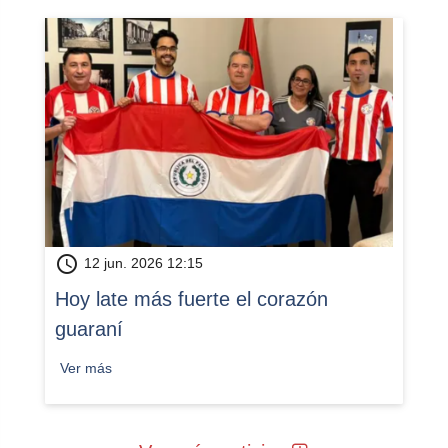
schedule
12 jun. 2026 12:15
Hoy late más fuerte el corazón
guaraní
Ver más