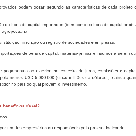
provados podem gozar, segundo as características de cada projeto d
ão de bens de capital importados (bem como os bens de capital produz
u agropecuária.
onstituição, inscrição ou registro de sociedades e empresas.
 importações de bens de capital, matérias-primas e insumos a serem ut
 e pagamentos ao exterior em conceito de juros, comissões e capit
de pelo menos USD 5.000.000 (cinco milhões de dólares), e ainda quan
estidor no país do qual provém o investimento.
s benefícios da lei?
ntos.
 por um dos empresários ou responsáveis pelo projeto, indicando: