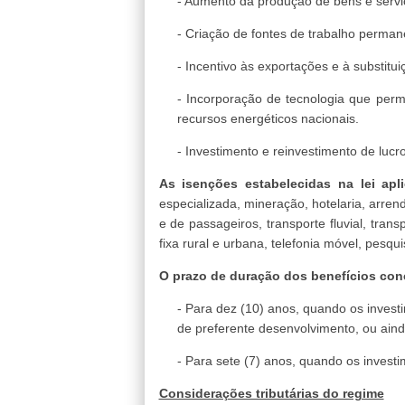
- Aumento da produção de bens e servi
- Criação de fontes de trabalho perman
- Incentivo às exportações e à substitu
- Incorporação de tecnologia que permi
recursos energéticos nacionais.
- Investimento e reinvestimento de lucr
As isenções estabelecidas na lei apl
especializada, mineração, hotelaria, arre
e de passageiros, transporte fluvial, trans
fixa rural e urbana, telefonia móvel, pesq
O prazo de duração dos benefícios conc
- Para dez (10) anos, quando os invest
de preferente desenvolvimento, ou aind
- Para sete (7) anos, quando os invest
Considerações tributárias do regime