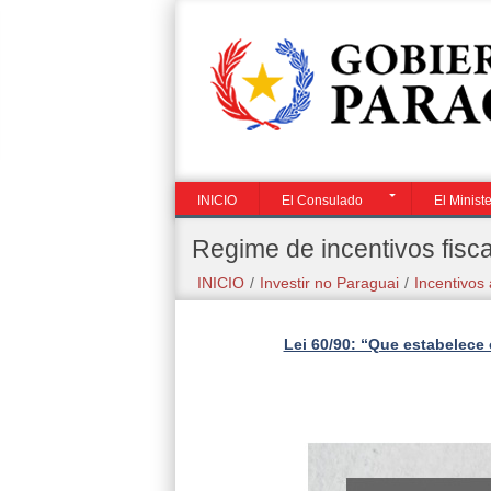
El
Servicios
Visite o
Investir
Ministerio
Consulares
Paraguai
no
Paragua
INICIO
El Consulado
El Ministe
Regime de incentivos fisca
INICIO
/
Investir no Paraguai
/
Incentivos
Lei 60/90: “Que estabelece 