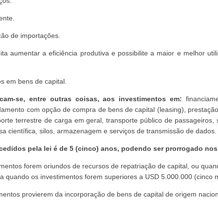
ços.
ente.
ição de importações.
ta aumentar a eficiência produtiva e possibilite a maior e melhor ut
os em bens de capital.
icam-se, entre outras coisas, aos investimentos em:
financiame
ndamento com opção de compra de bens de capital (leasing), prestaçã
porte terrestre de carga em geral, transporte público de passageiros, 
uisa científica, silos, armazenagem e serviços de transmissão de dados.
edidos pela lei é de 5 (cinco) anos, podendo ser prorrogado nos
imentos forem oriundos de recursos de repatriação de capital, ou qu
a quando os investimentos forem superiores a USD 5.000.000 (cinco m
imentos provierem da incorporação de bens de capital de origem nacion