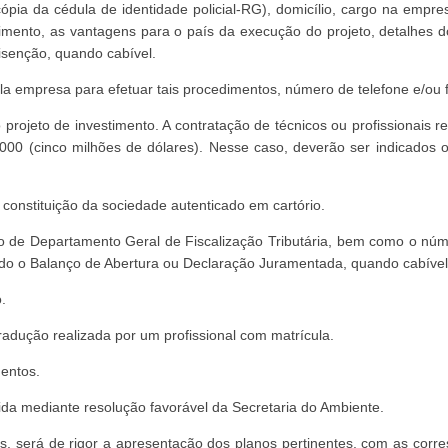
ia da cédula de identidade policial-RG), domicílio, cargo na empresa
mento, as vantagens para o país da execução do projeto, detalhes dos 
 isenção, quando cabível.
la empresa para efetuar tais procedimentos, número de telefone e/ou 
 projeto de investimento. A contratação de técnicos ou profissionais 
000 (cinco milhões de dólares). Nesse caso, deverão ser indicados o 
 constituição da sociedade autenticado em cartório.
sto de Departamento Geral de Fiscalização Tributária, bem como o núm
ido o Balanço de Abertura ou Declaração Juramentada, quando cabível
.
radução realizada por um profissional com matrícula.
entos.
ida mediante resolução favorável da Secretaria do Ambiente.
ões, será de rigor a apresentação dos planos pertinentes, com as corr