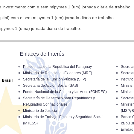
de investimento com e sem mipymes 1 (um) jornada diária de trabalho.
capital) com e sem mipymes 1 (um) jornada diária de trabalho.
ipymes 1 (uma) jornada diária de trabalho.
Enlaces de Interés
Presidencia de la República del Paraguay
Secreta
Ministerio de Relaciones Exteriores (MRE)
Secreta
Secretaría de la Función Pública (SFP)
Institut
Secretaría de Acción Social (SAS)
Ministe
Fondo Nacional de la Cultura y las Artes (FONDEC)
Ministe
Secretaría de Desarrollo para Repatriados y
Secreta
Refugiados Connacionales
Minister
Ministerio de Justicia
(MSPyB
Ministerio de Trabajo, Empleo y Seguridad Social
Banco C
(MTESS)
Itaipú B
Entidad