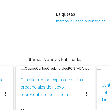
Etiquetas
mercosur
Líbano
Ministerio de T
Últimas Noticias Publicadas
la
Canciller recibe copias de cartas
Junt
credenciales de nuevo
rota
more_vert
more_vert
representante de la India
Dipl