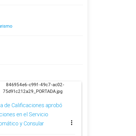
urismo
Junta de Calificac
rotaciones en el Se
a de Calificaciones aprobó
Diplomático y Cons
ciones en el Servicio
more_vert
omático y Consular
schedule
24 jul. 2025 16:15