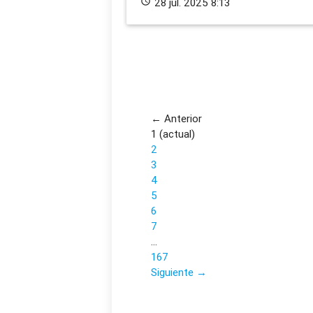
schedule
28 jul. 2025 8:13
← Anterior
1
(actual)
2
3
4
5
6
7
…
167
Siguiente →