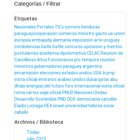
Categorías / Filtrar
Etiquetas
Nacionales
Portales
TICs
somore
honduras
paraguaycooperacion
comercio
ministro gauto
ue
union
europea
embajada
alemania
exposición
arte
uruguay
condolencias
batle
batlle
concurso
oposicion y meritos
postulantes
academia dipolomatica
CELAC
Reunion de
Cancilleres
Altos Funcionarios
pro tempore
reunión
ministros
gobernadores
paraguay
argentina
encarnación
elecciones
estados unidos
USA
trump
visita
oficial
emiratos arabes unidos
dubai
qatar
abu
dhabi
energias del futuro
foro internacional
visita oficial
roma
cartes
viaje oficial
PNUD
Naciones Unidas
Desarrollo Sostenible
PND
ODS
democracia
canciller
Eladio Loizaga
OEA
israel
universidad hebrea
oscar
cabello
Archivos / Biblioteca
Todas
julio 2025