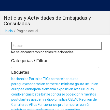
Noticias y Actividades de Embajadas y
Consulados
Inicio
/
Pagina actual
No se encontraron noticias relacionadas.
Categorías / Filtrar
Etiquetas
Nacionales
Portales
TICs
somore
honduras
paraguaycooperacion
comercio
ministro gauto
ue
union
europea
embajada
alemania
exposición
arte
uruguay
condolencias
batle
batlle
concurso
oposicion y meritos
postulantes
academia dipolomatica
CELAC
Reunion de
Cancilleres
Altos Funcionarios
pro tempore
reunión
ministros
gobernadores
paraguay
argentina