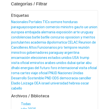
Categorías / Filtrar
Etiquetas
Nacionales
Portales
TICs
somore
honduras
paraguaycooperacion
comercio
ministro gauto
ue
union
europea
embajada
alemania
exposición
arte
uruguay
condolencias
batle
batlle
concurso
oposicion y meritos
postulantes
academia dipolomatica
CELAC
Reunion de
Cancilleres
Altos Funcionarios
pro tempore
reunión
ministros
gobernadores
paraguay
argentina
encarnación
elecciones
estados unidos
USA
trump
visita
oficial
emiratos arabes unidos
dubai
qatar
abu
dhabi
energias del futuro
foro internacional
visita oficial
roma
cartes
viaje oficial
PNUD
Naciones Unidas
Desarrollo Sostenible
PND
ODS
democracia
canciller
Eladio Loizaga
OEA
israel
universidad hebrea
oscar
cabello
Archivos / Biblioteca
Todas