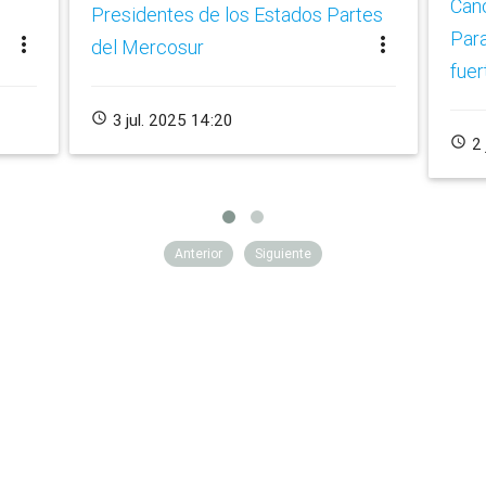
Canc
Presidentes de los Estados Partes
Par
more_vert
more_vert
del Mercosur
fuer
schedule
3 jul. 2025 14:20
schedule
2 
Anterior
Siguiente