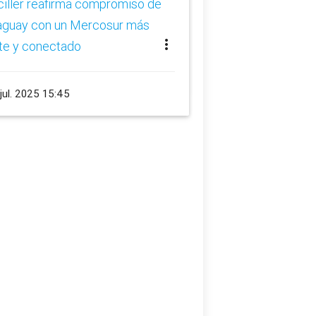
iller reafirma compromiso de
Paraguay y Argenti
aguay con un Mercosur más
integración energé
more_vert
te y conectado
schedule
2 jul. 2025 15:00
jul. 2025 15:45