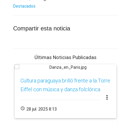
Destacados
Compartir esta noticia
Últimas Noticias Publicadas
​Cultura paraguaya brilló frente a la Torre
Ca
Eiffel con música y danza folclórica
cr
more_vert
de
schedule
28 jul. 2025 8:13
schedule