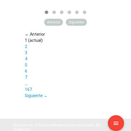
Anterior
Siguiente
← Anterior
1
(actual)
2
3
4
5
6
7
…
167
Siguiente →
Basado en la
Guía estándar para sitios web del
Gobierno