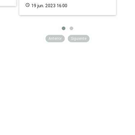
schedule
19 jun. 2023 16:00
Anterior
Siguiente