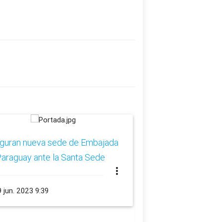
uguran nueva sede de Embajada
Ministro de Relaci
araguay ante la Santa Sede
se reúne con Secret
more_vert
Sede para las Rela
Estados y Organiza
 jun. 2023 9:39
Internacionales