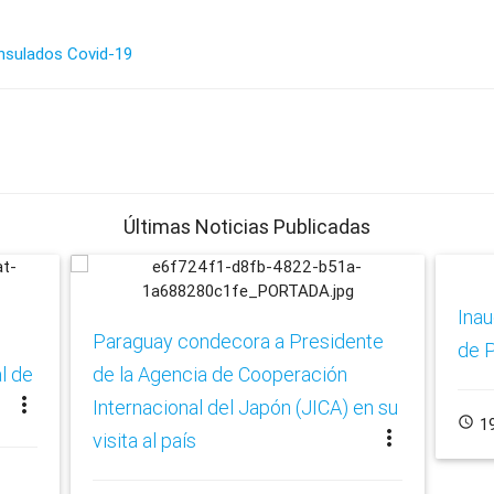
nsulados
Covid-19
Últimas Noticias Publicadas
Ina
Paraguay condecora a Presidente
de P
l de
de la Agencia de Cooperación
more_vert
Internacional del Japón (JICA) en su
schedule
19
more_vert
visita al país