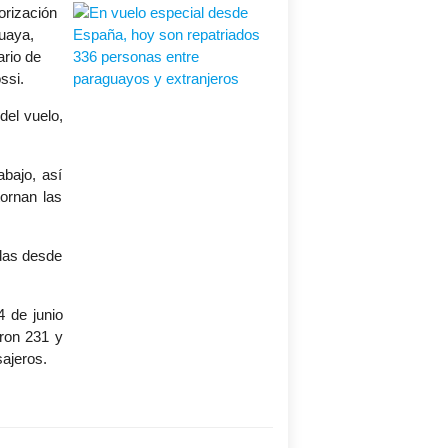
orización
guaya,
ario de
ssi.
el vuelo,
bajo, así
ornan las
adas desde
4 de junio
aron 231 y
sajeros.