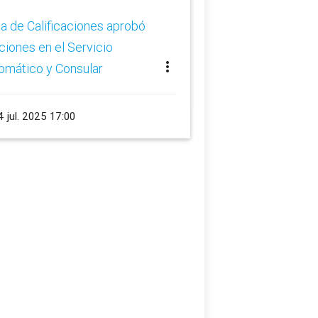
rotaciones en el Se
a de Calificaciones aprobó
Diplomático y Cons
ciones en el Servicio
more_vert
omático y Consular
schedule
24 jul. 2025 16:15
 jul. 2025 17:00