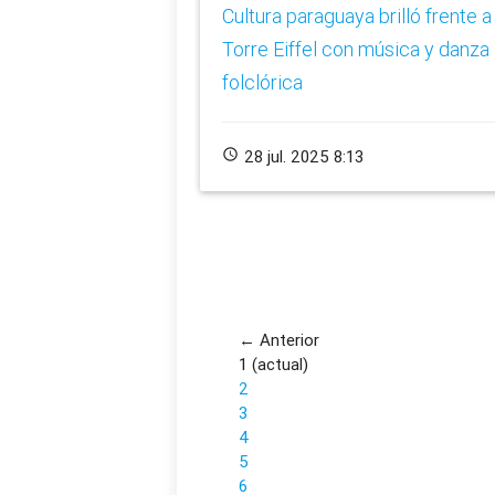
​Cultura paraguaya brilló frente a 
Torre Eiffel con música y danza
folclórica
schedule
28 jul. 2025 8:13
← Anterior
1
(actual)
2
3
4
5
6