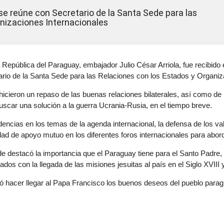
 se reúne con Secretario de la Santa Sede para las
anizaciones Internacionales
a República del Paraguay, embajador Julio César Arriola, fue recibido
rio de la Santa Sede para las Relaciones con los Estados y Organiz
icieron un repaso de las buenas relaciones bilaterales, así como de 
buscar una solución a la guerra Ucrania-Rusia, en el tiempo breve.
encias en los temas de la agenda internacional, la defensa de los val
d de apoyo mutuo en los diferentes foros internacionales para abord
e destacó la importancia que el Paraguay tiene para el Santo Padre, po
ados con la llegada de las misiones jesuitas al país en el Siglo XVIII y
icitó hacer llegar al Papa Francisco los buenos deseos del pueblo para