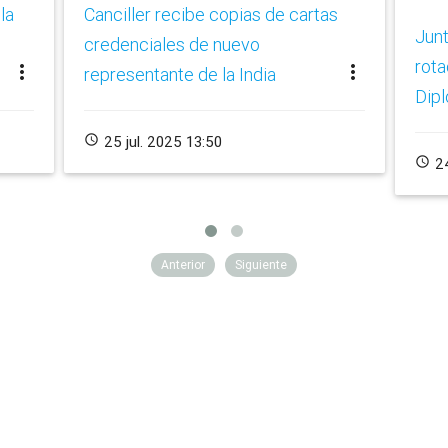
la
Canciller recibe copias de cartas
Junt
credenciales de nuevo
rota
more_vert
more_vert
representante de la India
Dipl
schedule
25 jul. 2025 13:50
schedule
24
Anterior
Siguiente