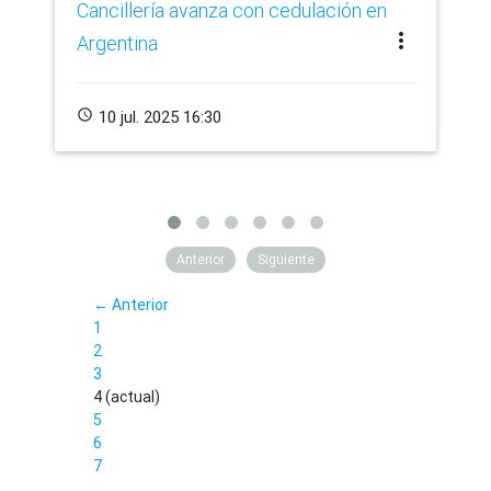
Cancillería avanza con cedulación en
Hi
more_vert
Argentina
schedule
schedule
10 jul. 2025 16:30
Anterior
Siguiente
← Anterior
1
2
3
4
(actual)
5
6
7
…