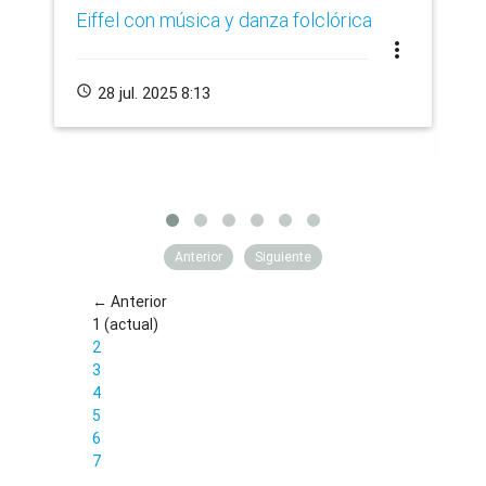
Eiffel con música y danza folclórica
cr
more_vert
de
schedule
28 jul. 2025 8:13
schedule
Anterior
Siguiente
← Anterior
1
(actual)
2
3
4
5
6
7
…