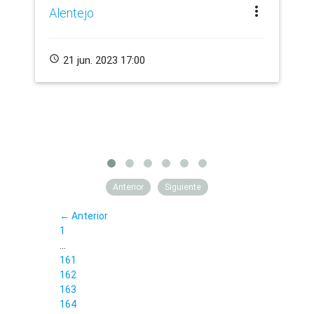
more_vert
Alentejo
me
schedule
21 jun. 2023 17:00
schedule
Anterior
Siguiente
← Anterior
1
…
161
162
163
164