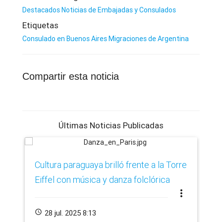
Destacados
Noticias de Embajadas y Consulados
Etiquetas
Consulado en Buenos Aires
Migraciones de Argentina
Compartir esta noticia
Últimas Noticias Publicadas
​Cultura paraguaya brilló frente a la Torre
Ca
Eiffel con música y danza folclórica
cr
more_vert
de
schedule
28 jul. 2025 8:13