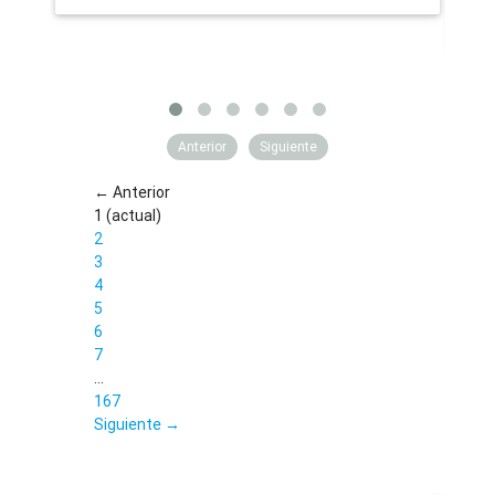
schedule
Anterior
Siguiente
← Anterior
1
(actual)
2
3
4
5
6
7
…
167
Siguiente →