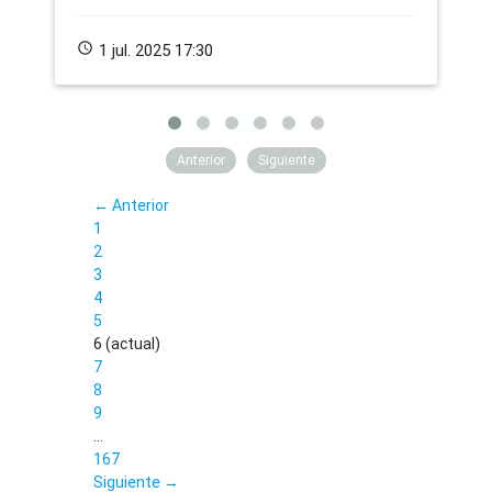
schedule
1 jul. 2025 17:30
Anterior
Siguiente
← Anterior
1
2
3
4
5
6
(actual)
7
8
9
…
167
Siguiente →