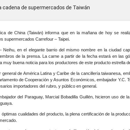
la cadena de supermercados de Taiwán
ca de China (Taiwán) informa que en la mañana de hoy se realiz
s supermercados Carrefour – Taipei.
 – Neihu, en el elegante barrio del mismo nombre en la ciudad capi
iembros de la prensa. La carne a partir de la fecha estará en las g
una muy buena noticia para los productores de este producto estrella 
or general de América Latina y Caribe de la cancillería taiwanesa, emb
partamento de Cooperación y Asuntos Económicos, embajador Y.C. Tsa
rios importadores del rubro, y público en general.
bajador del Paraguay, Marcial Bobadilla Guillén, hicieron uso de la
raguaya.
as óptimas cualidades del producto, la plena certificación de la produc
 mercado.