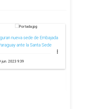
uguran nueva sede de Embajada
Ministro de Relaci
araguay ante la Santa Sede
se reúne con Secret
more_vert
Sede para las Rela
Estados y Organiza
 jun. 2023 9:39
Internacionales
schedule
17 jun. 2023 8:25