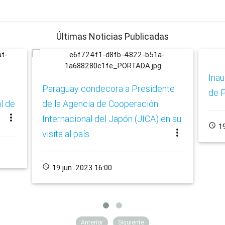
Últimas Noticias Publicadas
Ina
Paraguay condecora a Presidente
de P
l de
de la Agencia de Cooperación
more_vert
Internacional del Japón (JICA) en su
schedule
19
more_vert
visita al país
schedule
19 jun. 2023 16:00
Anterior
Siguiente