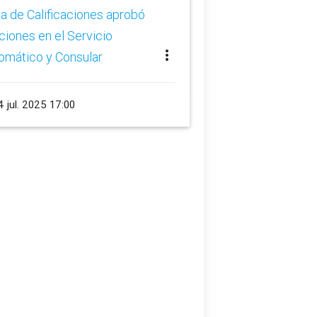
rotaciones en el Se
a de Calificaciones aprobó
Diplomático y Cons
ciones en el Servicio
more_vert
omático y Consular
schedule
24 jul. 2025 16:15
 jul. 2025 17:00