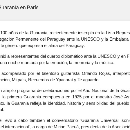
Guarania en París
100 años de la Guarania, recientemente inscripta en la Lista Represe
egación Permanente del Paraguay ante la UNESCO y la Embajada d
te género que expresa el alma del Paraguay.
reunió a representantes del cuerpo diplomático ante la UNESCO y en
 una noche marcada por la emoción, la memoria y la música.
 acompañado por el talentoso guitarrista Orlando Rojas, interpret
ción, Mi país, Recuerdos de Ypacaraí y Te aguardo.
 amplio programa de celebraciones por el Año Nacional de la Guar
, la primera Guarania compuesta en 1925 por el maestro José As
o, la Guarania refleja la identidad, historia y sensibilidad del pu
al.
llevó a cabo también el conversatorio “Guarania Universal: soni
vel internacional”, a cargo de Mirian Pacuá, presidenta de la Asocia