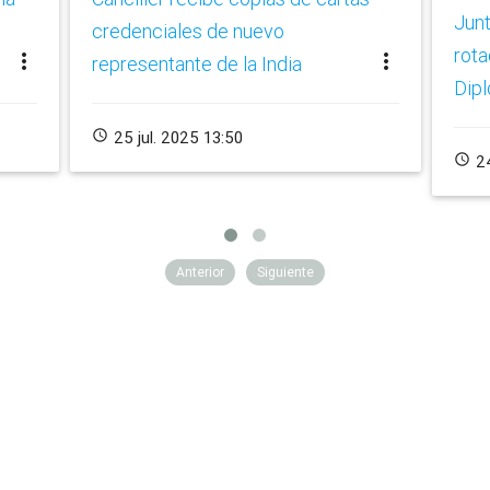
Junt
credenciales de nuevo
rota
more_vert
more_vert
representante de la India
Dipl
schedule
25 jul. 2025 13:50
schedule
24
Anterior
Siguiente