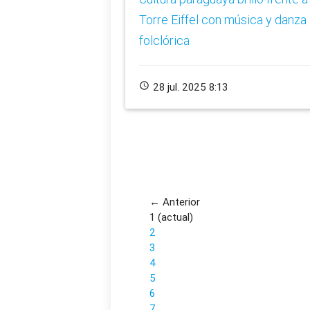
Torre Eiffel con música y danza
folclórica
schedule
28 jul. 2025 8:13
← Anterior
1
(actual)
2
3
4
5
6
7