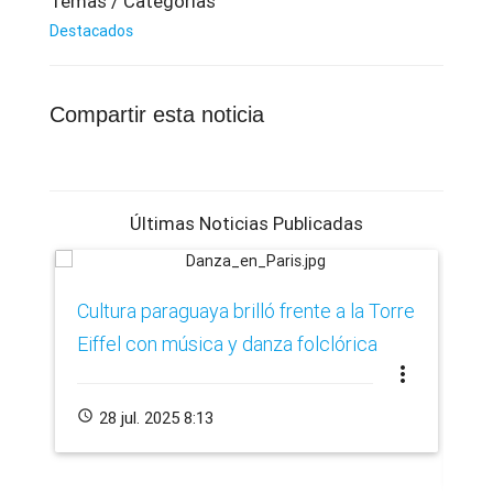
Temas / Categorías
Destacados
Compartir esta noticia
Últimas Noticias Publicadas
​Cultura paraguaya brilló frente a la Torre
Ca
Eiffel con música y danza folclórica
cr
more_vert
de
schedule
28 jul. 2025 8:13
schedule