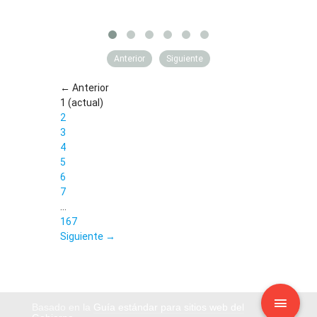
Anterior
Siguiente
← Anterior
1
(actual)
2
3
4
5
6
7
…
167
Siguiente →
Basado en la
Guía estándar para sitios web del