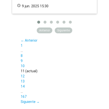
schedule
9 jun. 2025 15:30
schedule
Anterior
Siguiente
← Anterior
1
…
8
9
10
11
(actual)
12
13
14
…
167
Siguiente →