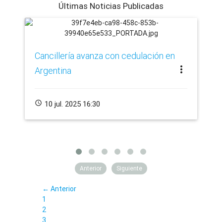
Últimas Noticias Publicadas
Ca
Cancillería avanza con cedulación en
Hi
more_vert
Argentina
schedule
schedule
10 jul. 2025 16:30
Anterior
Siguiente
← Anterior
1
2
3