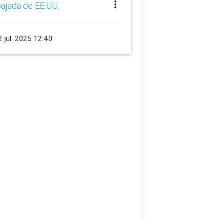
sobre Desarrollo S
more_vert
ajada de EE.UU.
schedule
21 jul. 2025 19:00
 jul. 2025 12:40