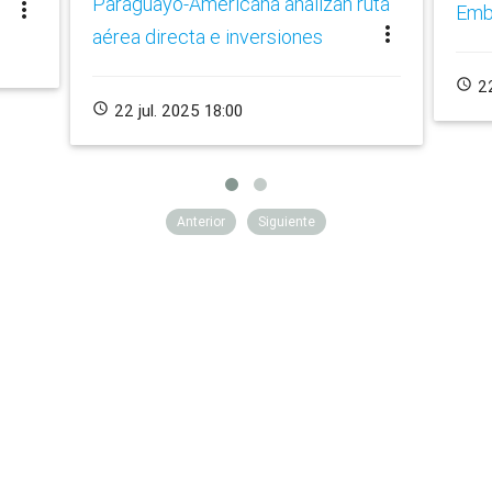
Paraguayo-Americana analizan ruta
more_vert
Emb
more_vert
aérea directa e inversiones
schedule
22
schedule
22 jul. 2025 18:00
Anterior
Siguiente