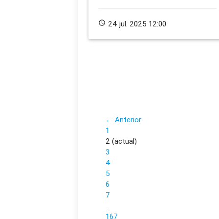
schedule
24 jul. 2025 12:00
← Anterior
1
2
(actual)
3
4
5
6
7
…
167