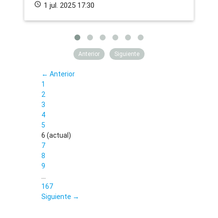
schedule
1 jul. 2025 17:30
Anterior
Siguiente
← Anterior
1
2
3
4
5
6
(actual)
7
8
9
…
167
Siguiente →