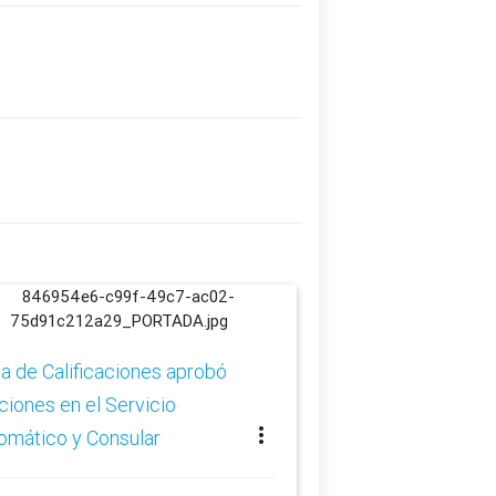
Junta de Calificac
rotaciones en el Se
a de Calificaciones aprobó
Diplomático y Cons
ciones en el Servicio
more_vert
omático y Consular
schedule
24 jul. 2025 16:15