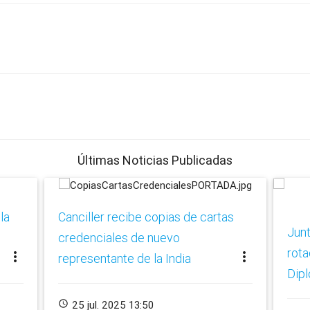
Últimas Noticias Publicadas
la
Canciller recibe copias de cartas
Junt
credenciales de nuevo
rota
more_vert
more_vert
representante de la India
Dipl
schedule
25 jul. 2025 13:50